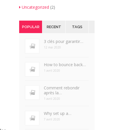
Uncategorized
(2)
POPULAR
RECENT
TAGS
3 clés pour garantir…
12 mai 2020
How to bounce back…
1 avril 2020
Comment rebondir
après la…
1 avril 2020
Why set up a…
7 avril 2020